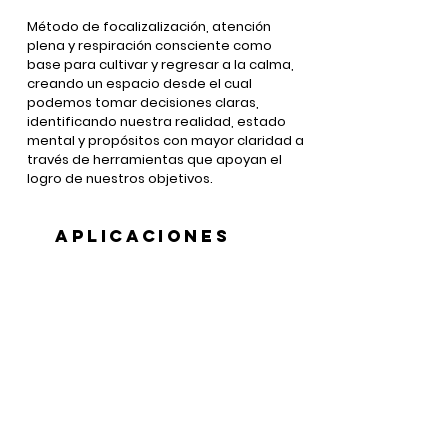
Método de focalizalización, atención
plena y respiración consciente como
base para cultivar y regresar a la calma,
creando un espacio desde el cual
podemos tomar decisiones claras,
identificando nuestra realidad, estado
mental y propósitos con mayor claridad a
través de herramientas que apoyan el
logro de nuestros objetivos.
APLICACIONES
Liberación de estrés
Manejo del tiempo
Control de ansiedad
Burnout
Resiliencia
Productividad
Autoconocimiento
Gestión de emociones
Concentración